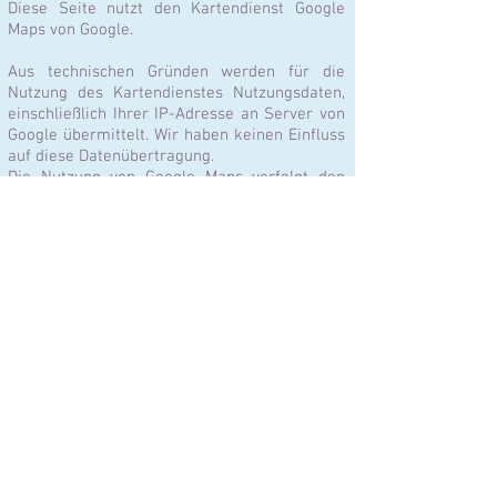
Diese Seite nutzt den Kartendienst Google
Maps von Google.
Aus technischen Gründen werden für die
Nutzung des Kartendienstes Nutzungsdaten,
einschließlich Ihrer IP-Adresse an Server von
Google übermittelt. Wir haben keinen Einfluss
auf diese Datenübertragung.
Die Nutzung von Google Maps verfolgt den
Zweck und damit unser berechtigtes
Interesse, Ihnen mit einer einfachen
Kartendarstellung den Weg zu uns zu
beschreiben. Zu diesem Zweck haben wir den
Kartendienst eingebunden.
Rechtsgrundlage für dieses berechtigte
Interesse der Datenverarbeitung ist Art. 6 Abs.
1 lit. f) DSGVO.
Mehr Informationen zum Umgang mit
Nutzerdaten bei Google finden Sie in der
Datenschutzerklärung von
Google:
https://www.google.de/intl/de/policies
/privacy/
.
Einbetten von Videos (Vimeo)